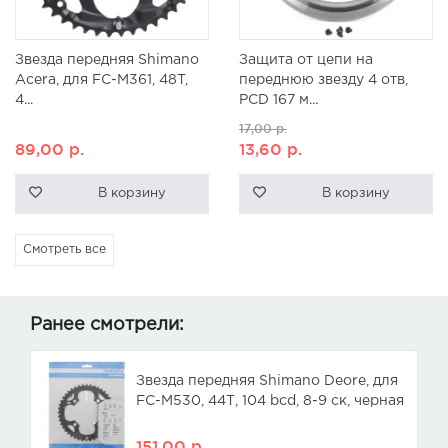
Звезда передняя Shimano
Защита от цепи на
Acera, для FC-M361, 48T,
переднюю звезду 4 отв,
4...
PCD 167 м...
17,00
р.
89,00
р.
13,60
р.
В корзину
В корзину
Смотреть все
Ранее смотрели:
Звезда передняя Shimano Deore, для
FC-M530, 44Т, 104 bcd, 8-9 ск, черная
151,00
р.