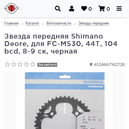
0
0
Главная
Каталог
Велозапчасти
Звезды передние
Звезда передняя Shimano
Deore, для FC-M530, 44Т, 104
bcd, 8-9 ск, черная
#
4524667162728
Без рейтинга