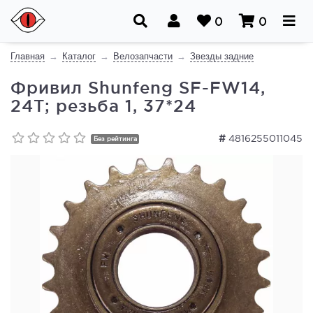
0
0
Главная
Каталог
Велозапчасти
Звезды задние
Фривил Shunfeng SF-FW14,
24T; резьба 1, 37*24
#
4816255011045
Без рейтинга