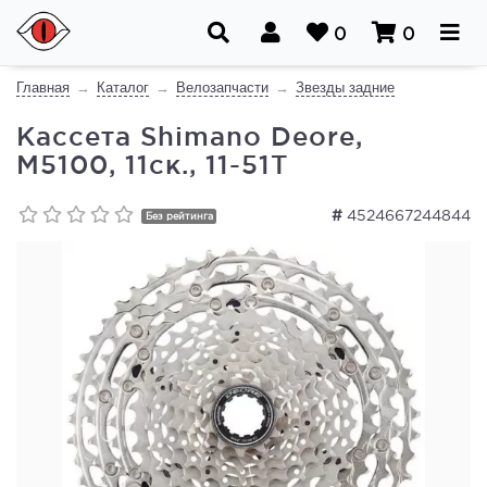
0
0
Главная
Каталог
Велозапчасти
Звезды задние
Кассета Shimano Deore,
M5100, 11ск., 11-51T
#
4524667244844
Без рейтинга