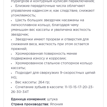
Hyperglide и контурным кулисам переключения;
Близкие передаточные числа облегчают
управление каденсом и, как следствие, снижают
утомляемость;
Шесть больших звездочек насажены на
легкосплавное кольцо, благодаря чему
уменьшен вес кассеты и увеличена жесткость
звездочек;
Звездочки имеют прорези и отверстия для
снижения веса, жесткость при этом остается
прежней;
Хромированная поверхность менее
подвержена износу и коррозии;
Хромированное стальное стопорное кольцо
кассеты;
Подходит для сверхузких 9-скоростных цепей
HG;
Вес кассеты: 264 гр;
Сочетание зубьев в кассете: 11-13-15-17-20-23-
26-30-34T
Единица измерения:
штука
Страна производства:
Япония