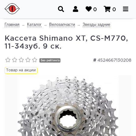
0
0
Главная
Каталог
Велозапчасти
Звезды задние
Кассета Shimano XT, CS-M770,
11-34зуб. 9 ск.
#
4524667130208
Без рейтинга
Товар на акции