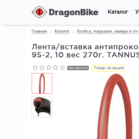
DragonBike
Каталог
У
Главная
Каталог
Колёса, покрышки, камеры и з/ч
Лента/вставка антипроко
95-2, 10 вес 270г. TAN
Товар на акции
Без рейтинга