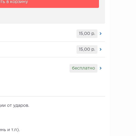
ть в корзину
15,00
р.
15,00
р.
бесплатно
ии от ударов.
ь и т.п).