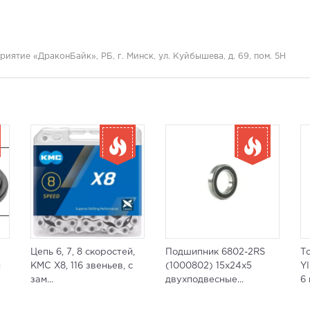
иятие «ДраконБайк», РБ, г. Минск, ул. Куйбышева, д. 69, пом. 5Н
Цепь 6, 7, 8 скоростей,
Подшипник 6802-2RS
Т
й
KMC X8, 116 звеньев, с
(1000802) 15x24x5
YI
зам...
двухподвесные...
6