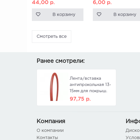
44,00
р.
6,00
р.
В корзину
В корзину
Смотреть все
Ранее смотрели:
Лента/вставка
антипрокольная 13-
15мм для покрыш.
24х1, 95-2, 10 вес
97,75
р.
270г. TANNUS
ARMOUR NEW
Компания
Инф
О компании
Диско
Контакты
Услов