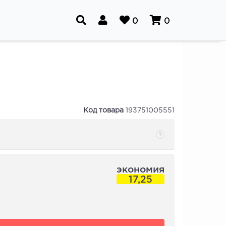
0
0
Код товара
193751005551
экономия
17,25