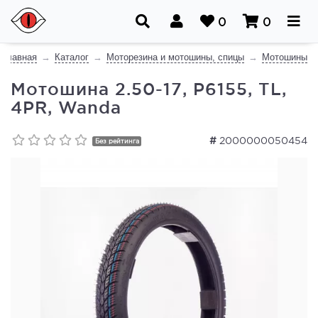
0
0
Главная
Каталог
Моторезина и мотошины, спицы
Мотошины
Мотошина 2.50-17, P6155, TL,
4PR, Wanda
#
2000000050454
Без рейтинга