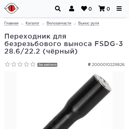
0
0
Главная
Каталог
Велозапчасти
Вынос руля
Переходник для
безрезьбового выноса FSDG-3
28.6/22.2 (чёрный)
#
2000010229826
Без рейтинга