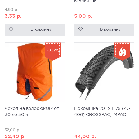
втулки, дв...
4,90
р.
3,33
р.
5,00
р.
В корзину
В корзину
-30%
Чехол на велорюкзак от
Покрышка 20" x 1, 75 (47-
30 до 50 л
406) CROSSPAC, IMPAC
32,00
р.
22,40
р.
44,00
р.