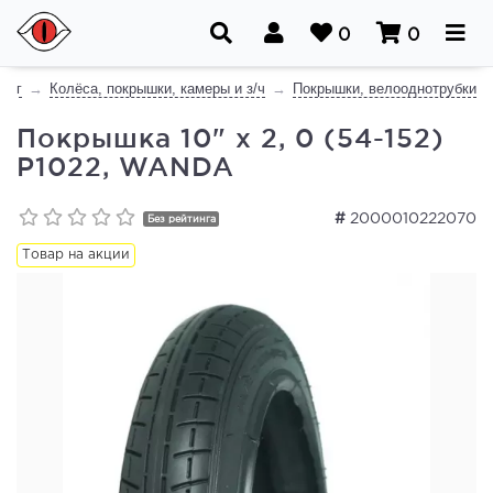
0
0
лог
Колёса, покрышки, камеры и з/ч
Покрышки, велооднотрубки
Покрышка 10" x 2, 0 (54-152)
Р1022, WANDA
#
2000010222070
Без рейтинга
Товар на акции