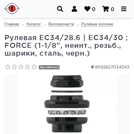
0
0
Главная
Каталог
Велозапчасти
Рулевые колонки
Рулевая ЕС34/28.6 | EC34/30 ;
FORCE (1-1/8", неинт., резьб.,
шарики, сталь, черн.)
#
8592627034343
Без рейтинга