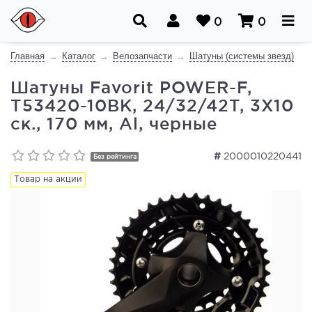
0
0
Главная
Каталог
Велозапчасти
Шатуны (системы звезд)
Шатуны Favorit POWER-F,
T53420-10BK, 24/32/42T, 3X10
ск., 170 мм, Al, черные
#
2000010220441
Без рейтинга
Товар на акции