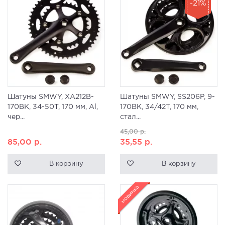
-21%
Шатуны SMWY, ХA212B-
Шатуны SMWY, SS206P, 9-
170BK, 34-50T, 170 мм, Al,
170BK, 34/42T, 170 мм,
чер...
стал...
45,00
р.
85,00
р.
35,55
р.
В корзину
В корзину
новинка