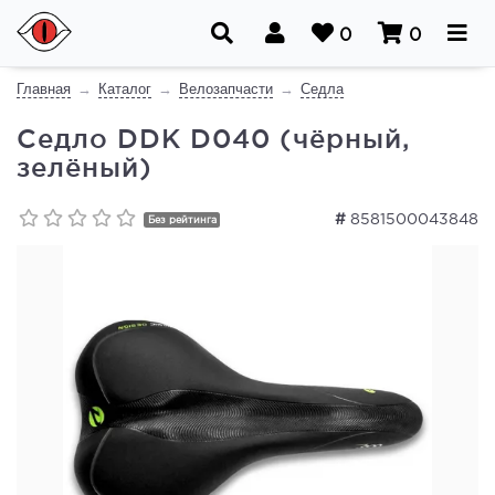
0
0
Главная
Каталог
Велозапчасти
Седла
Седло DDK D040 (чёрный,
зелёный)
#
8581500043848
Без рейтинга