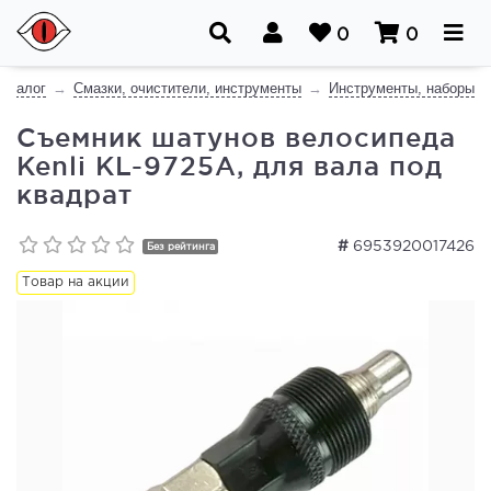
0
0
Каталог
Смазки, очистители, инструменты
Инструменты, наборы
Съемник шатунов велосипеда
Kenli KL-9725A, для вала под
квадрат
#
6953920017426
Без рейтинга
Товар на акции