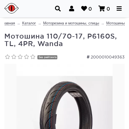
0
0
Главная
Каталог
Моторезина и мотошины, спицы
Мотошины
Мотошина 110/70-17, P6160S,
TL, 4PR, Wanda
#
2000010049363
Без рейтинга