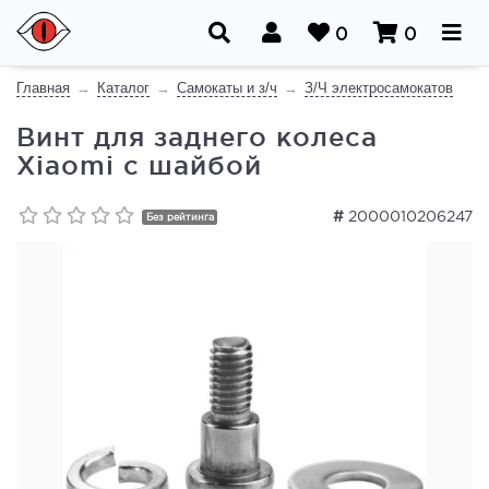
0
0
Главная
Каталог
Самокаты и з/ч
З/Ч электросамокатов
Винт для заднего колеса
Xiaomi с шайбой
#
2000010206247
Без рейтинга