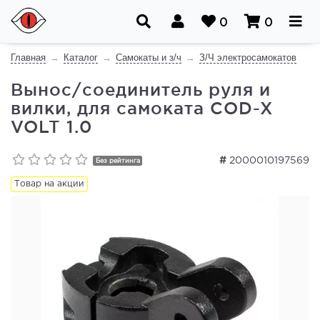
0
0
Главная
Каталог
Самокаты и з/ч
З/Ч электросамокатов
Вынос/соединитель руля и
вилки, для самоката COD-X
VOLT 1.0
#
2000010197569
Без рейтинга
Товар на акции