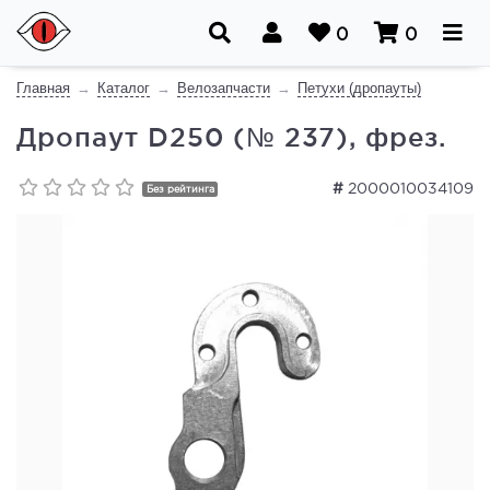
0
0
Главная
Каталог
Велозапчасти
Петухи (дропауты)
Дропаут D250 (№ 237), фрез.
#
2000010034109
Без рейтинга