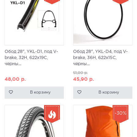
Обод 28", YKL-D1, под V-
Обод 28", YKL-D4, под V-
brake, 32H, 622x19С,
brake, 36H, 622x15C,
черны...
черны...
51,00
р.
48,00
р.
45,90
р.
В корзину
В корзину
-30%