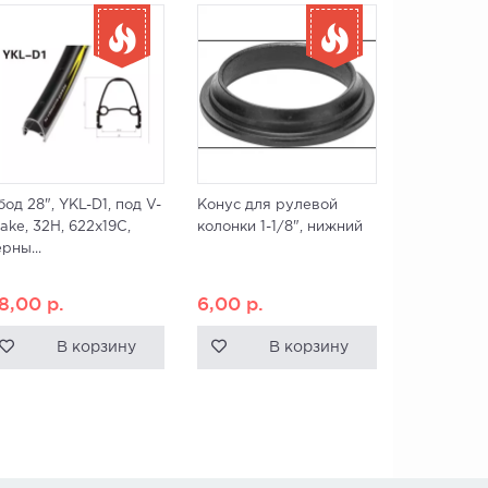
од 28", YKL-D1, под V-
Конус для рулевой
ake, 32H, 622x19С,
колонки 1-1/8", нижний
рны...
8,00
р.
6,00
р.
В корзину
В корзину