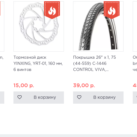
n,
Тормозной диск
Покрышка 26" x 1, 75
Об
YINXING, YRT-01, 160 мм,
(44-559) C-1446
br
6 винтов
CONTROL VIVA,...
че
15,00
р.
39,00
р.
4
В корзину
В корзину