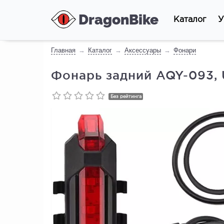
DragonBike
Каталог
У
Главная
Каталог
Аксессуары
Фонари
Фонарь задний AQY-093, 
Без рейтинга