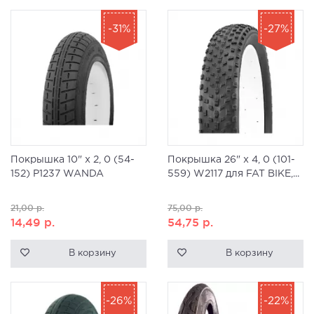
-31%
-27%
Покрышка 10" x 2, 0 (54-
Покрышка 26" x 4, 0 (101-
152) Р1237 WANDA
559) W2117 для FAT BIKE,...
21,00
р.
75,00
р.
14,49
р.
54,75
р.
В корзину
В корзину
-26%
-22%