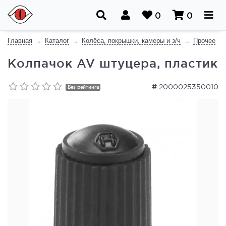
0
0
Главная
Каталог
Колёса, покрышки, камеры и з/ч
Прочее
Колпачок AV штуцера, пластик
#
2000025350010
Без рейтинга