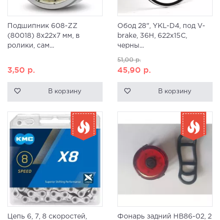
Подшипник 608-ZZ
Обод 28", YKL-D4, под V-
(80018) 8x22x7 мм, в
brake, 36H, 622x15C,
ролики, сам...
черны...
51,00
р.
3,50
р.
45,90
р.
В корзину
В корзину
Цепь 6, 7, 8 скоростей,
Фонарь задний HB86-02, 2