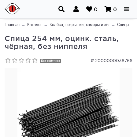
0
0
Главная
Каталог
Колёса, покрышки, камеры и з/ч
Спицы
Спица 254 мм, оцинк. сталь,
чёрная, без ниппеля
#
2000000038766
Без рейтинга