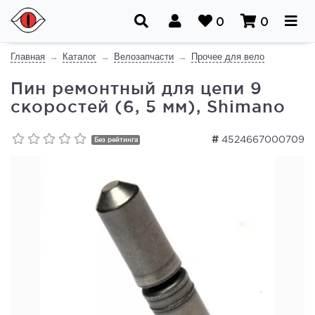
0
0
Главная
Каталог
Велозапчасти
Прочее для вело
Пин ремонтный для цепи 9
скоростей (6, 5 мм), Shimano
#
4524667000709
Без рейтинга