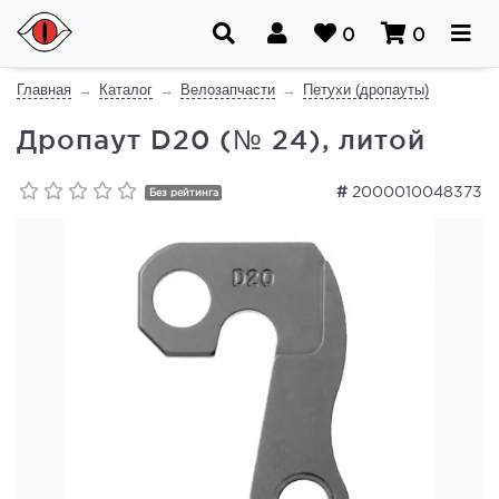
0
0
Главная
Каталог
Велозапчасти
Петухи (дропауты)
Дропаут D20 (№ 24), литой
#
2000010048373
Без рейтинга