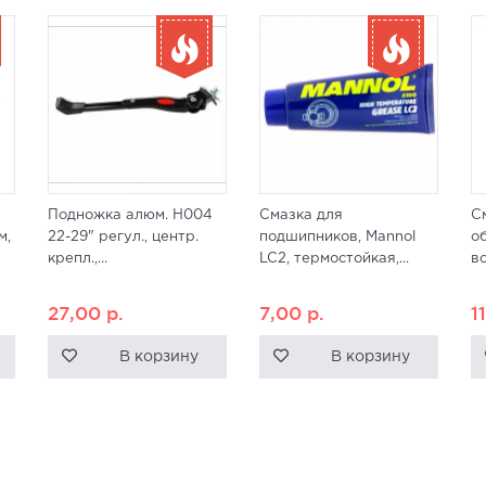
Подножка алюм. H004
Смазка для
С
м,
22-29" регул., центр.
подшипников, Mannol
о
крепл.,...
LC2, термостойкая,...
в
27,00
р.
7,00
р.
1
В корзину
В корзину