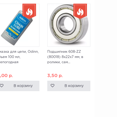
мазка для цепи, Odinn,
Подшипник 608-ZZ
бъем 100 мл,
(80018) 8x22x7 мм, в
сепогодная
ролики, сам...
1,00
р.
3,50
р.
В корзину
В корзину