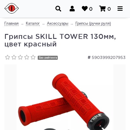
0
0
Главная
Каталог
Аксессуары
Грипсы (ручки руля)
Грипсы SKILL TOWER 130мм,
цвет красный
#
5903999207953
Без рейтинга