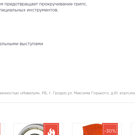
м предотвращает прокручивание грипс.
специальных инструментов.
тельными выступами
нностью «Инвелум», РБ, г. Гродно,ул. Максима Горького, д.91, корп.и
-30%