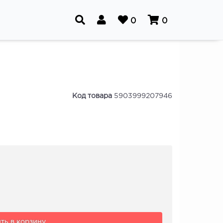
0
0
Код товара
5903999207946
ть в корзину