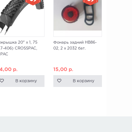
окрышка 20" x 1, 75
Фонарь задний HB86-
47-406) CROSSPAC,
02, 2 x 2032 бат.
MPAC
4,00
р.
15,00
р.
В корзину
В корзину