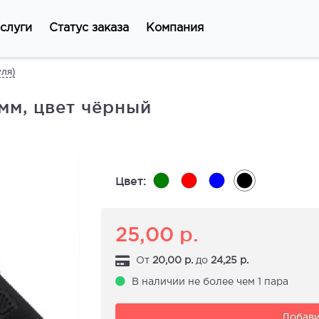
слуги
Статус заказа
Компания
уля)
мм, цвет чёрный
Цвет:
25,00
р.
От
20,00
р.
до
24,25
р.
В наличии не более чем 1 пара
Добави