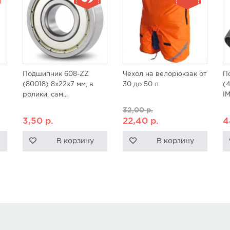
Подшипник 608-ZZ
Чехол на велорюкзак от
П
(80018) 8x22x7 мм, в
30 до 50 л
(
ролики, сам...
I
32,00
р.
3,50
р.
22,40
р.
4
В корзину
В корзину