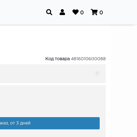
0
0
Код товара
4816010600088
каз, от 3 дней