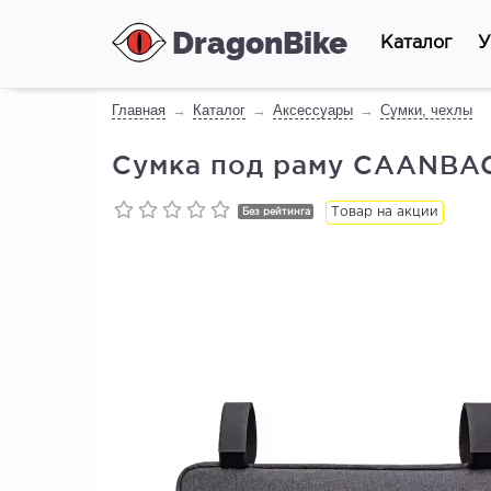
DragonBike
Каталог
У
Главная
Каталог
Аксессуары
Сумки, чехлы
Сумка под раму CAANBAG
Товар на акции
Без рейтинга