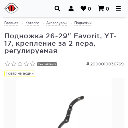
0
0
Главная
Каталог
Аксессуары
Подножки
Подножка 26-29" Favorit, YT-
17, крепление за 2 пера,
регулируемая
#
2000010036769
Без рейтинга
Товар на акции