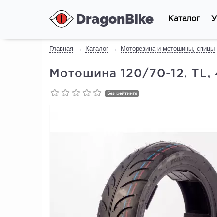
DragonBike
Каталог
У
Главная
Каталог
Моторезина и мотошины, спицы
Мотошина 120/70-12, TL,
Без рейтинга