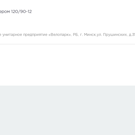
ером 120/90-12
унитарное предприятие «Велопарк», РБ, г. Минск,ул. Прушинских, д.31