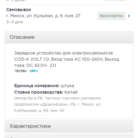
6–9 дней
Самовывоз
бесплатно
г. Минск, ул. Кульман, д. 9, пом. 27
3–4 дня
Описание
Зарядное
устройство
для
электросамокатов
COD
-
X
VOLT
1
.
0
.
Вход
тока
АС
100
-
240V
,
Выход
тока
:
DC
42
.
0V
-
2
.
0
Единица измерения:
штука
Страна производства:
Китай
Импортёр в РБ:
Частное торговое унитарное
предприятие «ДраконБайк», РБ, г. Минск, ул.
Куйбышева, д. 69, пом. 5Н
Характеристики