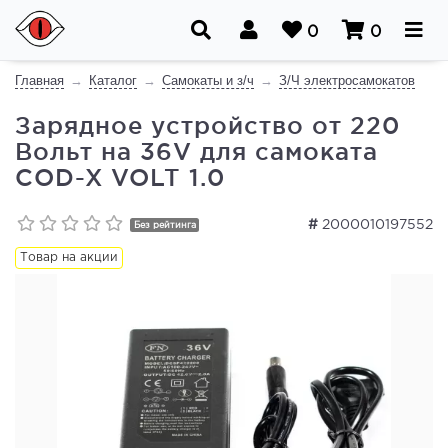
0
0
Главная
Каталог
Самокаты и з/ч
З/Ч электросамокатов
Зарядное устройство от 220
Вольт на 36V для самоката
COD-X VOLT 1.0
#
2000010197552
Без рейтинга
Товар на акции